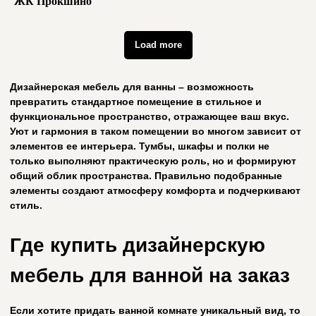
ЖК Прокшино
Load more
/ видео
Видео наших работ