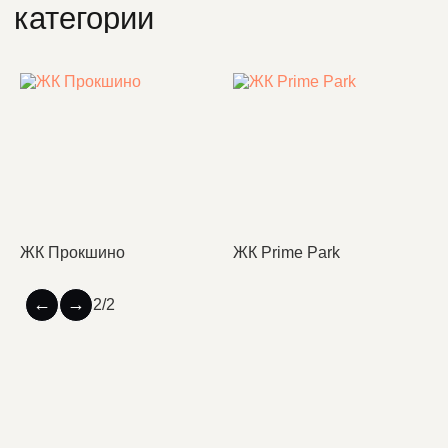
ЖК Прокшино
ЖК Prime Park
←
→
2
/
2