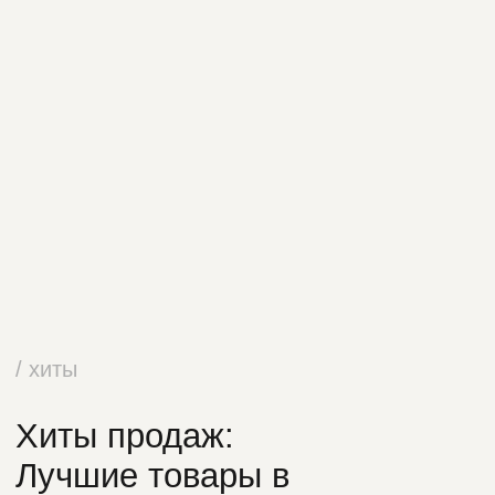
Москва, ул. Ленинская Слобода, дом 26,
3-й этаж
selfstylemebel@yandex.ru
Карта сайта
Политика конфиденциальности
©2026 SelfStyle. Все права защищены