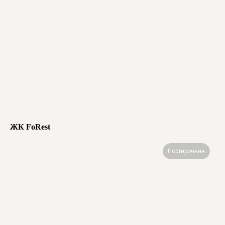
ЖК FoRest
Постирочная