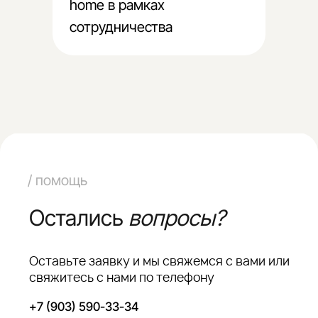
home в рамках
+7
сотрудничества
Я согласен на
обработку персональных данных
Оставить заявку
Оставить заявку