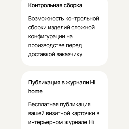
Контрольная сборка
Возможность контрольной
сборки изделий сложной
/ помощь
конфигурации на
Остались
вопросы?
производстве перед
доставкой заказчику
Оставьте заявку и мы свяжемся с вами или
свяжитесь с нами по телефону
+7 (903) 590-33-34
или найдите нас в соцсетях
Публикация в журнали Hi
home
Бесплатная публикация
Имя*
вашей визитной карточки в
интерьерном журнале Hi
Телефон*