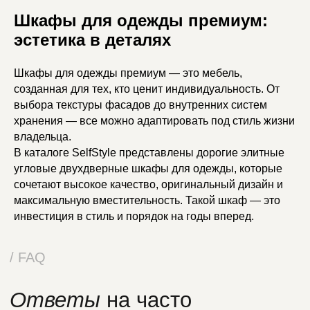
Шкафы для одежды премиум:
эстетика в деталях
Шкафы для одежды премиум — это мебель,
созданная для тех, кто ценит индивидуальность. От
выбора текстуры фасадов до внутренних систем
хранения — все можно адаптировать под стиль жизни
владельца.
В каталоге SelfStyle представлены дорогие элитные
угловые двухдверные шкафы для одежды, которые
сочетают высокое качество, оригинальный дизайн и
Шоурум в мебельном центре
максимальную вместительность. Такой шкаф — это
Roomer
+7 (903) 590-33-34
инвестиция в стиль и порядок на годы вперед.
Каталог
О нас
Дизайнерам
Доставка и оплата