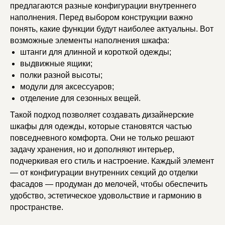
Оставьте заявку и мы свяжемся с вами или
предлагаются разные конфигурации внутреннего
свяжитесь с нами по телефону
наполнения. Перед выбором конструкции важно
+7 (903) 590-33-34
понять, какие функции будут наиболее актуальны. Вот
возможные элементы наполнения шкафа:
или найдите нас в соцсетях
штанги для длинной и короткой одежды;
выдвижные ящики;
полки разной высоты;
модули для аксессуаров;
Имя*
отделение для сезонных вещей.
Такой подход позволяет создавать дизайнерские
Телефон*
шкафы для одежды, которые становятся частью
+7
повседневного комфорта. Они не только решают
задачу хранения, но и дополняют интерьер,
Я согласен на
обработку персональных данных
подчеркивая его стиль и настроение. Каждый элемент
— от конфигурации внутренних секций до отделки
Оставить заявку
Оставить заявку
фасадов — продуман до мелочей, чтобы обеспечить
удобство, эстетическое удовольствие и гармонию в
пространстве.