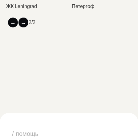
ЖК Leningrad
Петергоф
←
→
2
/
2