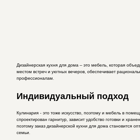
Дизайнерская кухня для дома – это мебель, которая объединяет эстетику, удобство 
местом встреч и уютных вечеров, обеспечивает рациональное использование простр
профессионалам.
Индивидуальный подход
Кулинария - это тоже искусство, поэтому и мебель в помещении для приготовления п
спроектирован гарнитур, зависит удобство готовки и хранения различных предметов
поэтому заказ дизайнерской кухни для дома становится оптимальным решением. Важн
семьи.
Компания Selfstyle разрабатывает проекты с учетом следующих деталей:
размеры и планировка помещения;
стиль интерьера и предпочтения клиента по материалам;
количество членов семьи, их привычки и потребности.
В итоге заказчик получает уникальный гарнитур, который сочетает эстетику, функцион
Комфорт и функциональность
Дизайнерская кухня для дома – это гарнитур, который используют ежедневно. В нем 
Selfstyle учитывает мельчайшие детали, чтобы мебель приносила максимум комфорта
общая эргономика рабочих поверхностей;
количество и расположение выдвижных систем, полок;