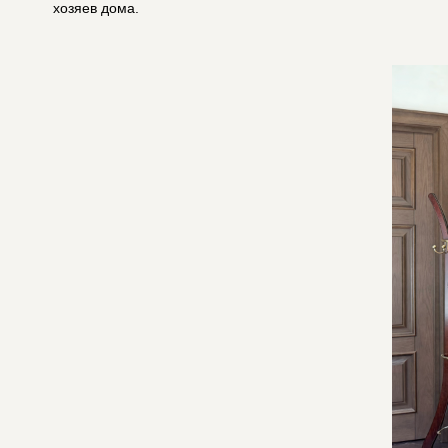
Одним из главных преимуществ компании является полное сопровождение клиента – о
качественные материалы, что позволяет создавать дизайнерские кухни высокого уров
Преимущества для клиента:
разработка 3D дизайн-проекта с учетом индивидуальных особенностей помещени
использование современных программ для визуализации будущей кухни;
изготовление мебели на собственном производстве;
применение надежной фурнитуры и износостойких материалов;
полный цикл работ – от проектирования и сборки до отделки и установки;
гарантия качества на все этапы.
Благодаря такому подходу клиент получает гарнитур, который не уступает европейс
Стиль на любой вкус
Selfstyle предлагает дизайнерские кухни в разных стилистических направлениях – от
оформление в соответствии со своим вкусом и образом жизни, особенностями интерь