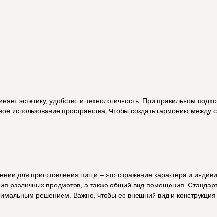
и технологичность. При правильном подходе такой гарнитур становится центром семейной жизн
анства. Чтобы создать гармонию между стилем и практичностью, многие обращаются к
ищи – это отражение характера и индивидуальности владельца. От того, насколько грамотно
, а также общий вид помещения. Стандартные варианты часто не отвечают всем требованиям,
о, чтобы ее внешний вид и конструкция соответствовали стилистике интерьера и ритму жизни
альность и удобство эксплуатации.
важно все: внешний вид, материалы исполнения, особенности конструкции, качество фурнитур
: