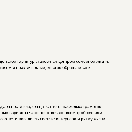
и,
ы.