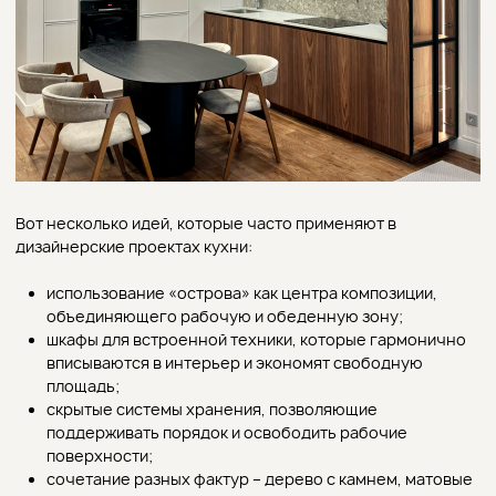
При выборе гарнитура важно учитывать размеры
помещения, стиль интерьера и привычки пользователей.
Небольшая кухня требует компактных решений, а
просторное помещение открывает больше возможностей
для экспериментов с формами и планировкой.
Чтобы дизайнерские проекты кухни были максимально
эффективными, стоит заранее определиться со
следующими моментами:
желаемый стиль – от классики до хай-тека;
подходящие материалы и цветовые сочетания;
особенности внутренней конструкции элементов
гарнитура.
Хорошо продуманный проект позволит создать мебель,
которая будет радовать внешним видом и удобством
использования долгие годы.
Выгода сотрудничества с
Selfstyle
В нашей компании работают профессионалы, которые
способны создать уникальный проект кухни. Мы
предлагаем полный спектр услуг – от разработки