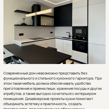
Современный дом невозможно представить без
функционального и стильного кухонного гарнитура. При
этом такая мебель должна обеспечивать удобство
приготовления и приема пищи, хранения посуды и других
атрибутов, а также выгодно сочетаться с интерьером
помещения. Дизайнерские проекты кухни помогают
объединить эстетику и практичность, создать
пространство, подчеркивающее образ жизни и
индивидуальность хозяев помещения.
Современные тенденции в
оформлении
Сегодня дизайнеры часто обращаются к минимализму.
Четкие линии, скрытые системы хранения, продуманность
внутреннего исполнения гарнитура делают кухню
комфортной в эксплуатации. Популярными становятся,
которые характеризуются экологической чистотой,
добавляют интерьеру естественности и долговечности –
дерево, металл и стекло. В моде актуальны и смелые
цветовые акценты – сочетание темных фасадов или в
пастельных тонах с яркими деталями мебели помогают