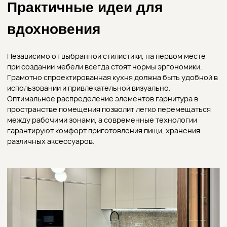
Вот несколько идей, которые часто применяют в
дизайнерские проектах кухни:
использование «острова» как центра композиции,
объединяющего рабочую и обеденную зону;
шкафы для встроенной техники, которые гармонично
вписываются в интерьер и экономят свободную
площадь;
скрытые системы хранения, позволяющие
поддерживать порядок и освободить рабочие
поверхности;
сочетание разных фактур – дерево с камнем, матовые
поверхности со стеклом;
многоуровневые полки или шкафчики – добавляют
глубину и объем пространству.
Такие решения сделают кухню полноценным местом для
общения и отдыха. Ключевой момент в дизайне – баланс
между функциональностью и эстетикой.
Как выбрать дизайнерский
проект кухни