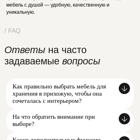
/ хиты
мебель с душой — удобную, качественную и
уникальную.
Хиты продаж:
Лучшие товары в
категории
Как правильно выбрать мебель для
хранения в прихожую, чтобы она
сочеталась с интерьером?
/ помощь
Остались
вопросы?
При выборе важно учитывать общий стиль
На что обратить внимание при
помещения.Также стоит обратить внимание на
выборе?
Оставьте заявку и мы свяжемся с вами или
цветовую гамму и материалы, чтобы они сочетались с
свяжитесь с нами по телефону
Важно учитывать не только размер и стиль, но и
отделкой стен, пола и других элементов интерьера.
Какие дополнительные функции