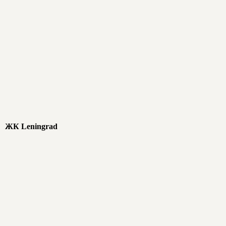
/ FAQ
Ответы
на часто
задаваемые
вопросы
ЖК Leningrad